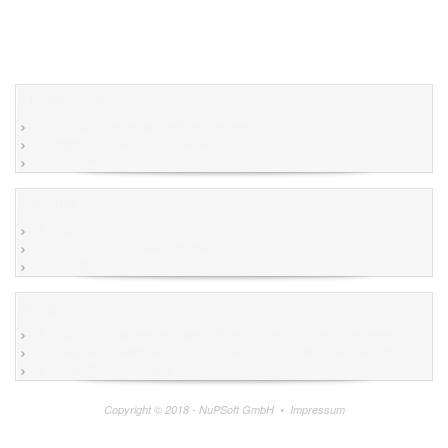
Lösungen
Application Performance Management
Enterprise Content Management
Kostenverrechnung von IT Ressourcen
Produkte
JENNIFER
SmartTouch ECM/ ReportSafe
KOMAND
Blog
JENNIFER V5 wurde erfolgreich bei Kunden in Europa eingesetzt
JENNIFER V5 wird für den Sommer 2015 in Europa angekündigt
JENNIFER V4.6 wird für den Markt freigegeben
Copyright © 2018 - NuPSoft GmbH •
Impressum