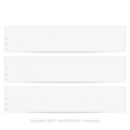
Lösungen
Application Performance Management
Enterprise Content Management
Kostenverrechnung von IT Ressourcen
Produkte
JENNIFER
SmartTouch ECM/ ReportSafe
KOMAND
Blog
JENNIFER V5 wurde erfolgreich bei Kunden in Europa eingesetzt
JENNIFER V5 wird für den Sommer 2015 in Europa angekündigt
JENNIFER V4.6 wird für den Markt freigegeben
Copyright © 2018 - NuPSoft GmbH •
Impressum