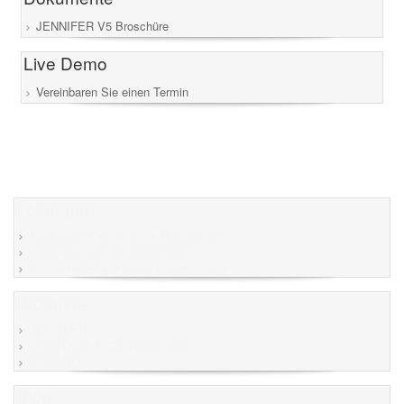
JENNIFER V5 Broschüre
Live Demo
Vereinbaren Sie einen Termin
Lösungen
Application Performance Management
Enterprise Content Management
Kostenverrechnung von IT Ressourcen
Produkte
JENNIFER
SmartTouch ECM/ ReportSafe
KOMAND
Blog